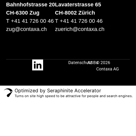
Bahnhofstrasse 20
Lavaterstrasse 65
CH-6300 Zug
CH-8002 Zürich
T +41 41 726 00 46
T +41 41 726 00 46
zug@contaxa.ch
zuerich@contaxa.ch
Datenschutz
AGBs
© 2026
Contaxa AG
Optimized by Seraphinite Accelerator
Turns on site high speed to be attractive for people and search engines.